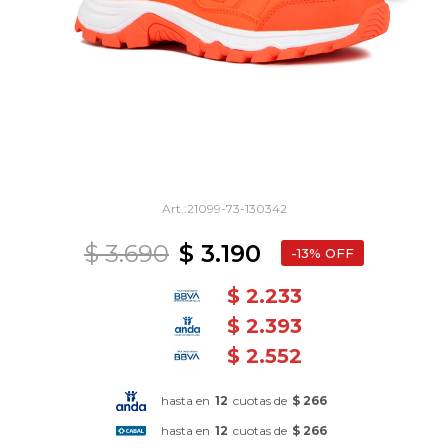
21099-73-130342
$
3.690
$
3.190
13
$
2.233
$
2.393
$
2.552
hasta en
12
cuotas de
$ 266
hasta en
12
cuotas de
$ 266