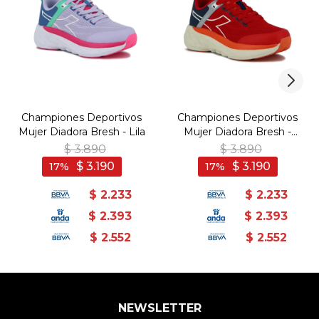
Championes Deportivos
Championes Deportivos
Mujer Diadora Bresh - Lila
Mujer Diadora Bresh -
Bordo
$
3.890
$
3.890
$
3.190
$
3.190
17
17
$
2.233
$
2.233
$
2.393
$
2.393
$
2.552
$
2.552
NEWSLETTER