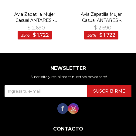
Avia Zapatilla Mujer
Avia Zapatilla Mujer
Casual ANTARES -
Casual ANTARES -
BLACK/WHITE - Negro-
BEIGE/GOLD - Beige-
$
2.690
$
2.690
Blanco
Dorado
$
1.722
$
1.722
35
35
NEWSLETTER
¡Suscribite y recibí todas nuestras novedades!
SUSCRIBIRME


CONTACTO