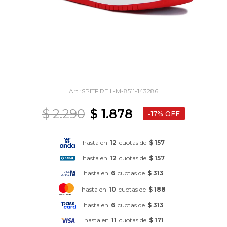
SPITFIRE II-M-8511-143286
$
2.290
$
1.878
17
hasta en
12
cuotas de
$ 157
hasta en
12
cuotas de
$ 157
hasta en
6
cuotas de
$ 313
hasta en
10
cuotas de
$ 188
hasta en
6
cuotas de
$ 313
hasta en
11
cuotas de
$ 171