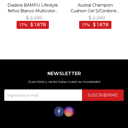
Diadora BAMPU Lifestyle
Austral Champión
Niños Blanco-Multicolor -
Cushion Gel S/Cordones/
Blanco-Multicolor
Hombre - Negro - Negro
$
2.290
$
2.290
$
1.878
$
1.878
17
17
NEWSLETTER
¡Suscribite y recibí todas nuestras novedades!
SUSCRIBIRME

