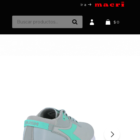
Ir a
$
0