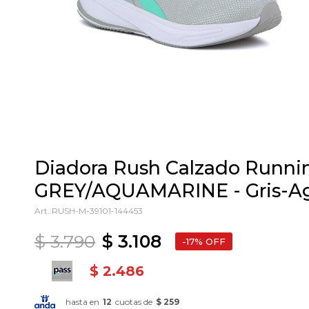
Diadora Rush Calzado Runni
GREY/AQUAMARINE - Gris-A
RUSH-M-39101-144453
$
3.790
$
3.108
17
$
2.486
hasta en
12
cuotas de
$ 259