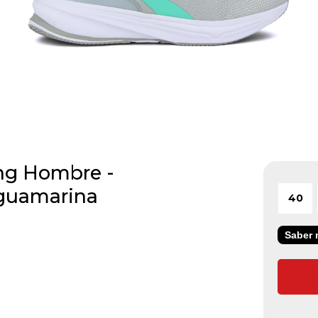
ng Hombre -
guamarina
40
Saber m