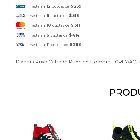
hasta en
12
cuotas de
$ 259
hasta en
6
cuotas de
$ 518
hasta en
10
cuotas de
$ 311
hasta en
6
cuotas de
$ 414
hasta en
11
cuotas de
$ 283
Diadora Rush Calzado Running Hombre - GREY/A
PRODU