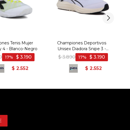
nes Tenis Mujer
Championes Deportivos
L
ly 4 - Blanco-Negro
Unisex Diadora Snipe 3 -
H
Blanco-Negro
0
$
3.190
$
3.890
$
3.190
17
17
$
2.552
$
2.552
E