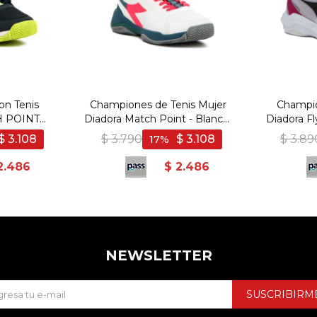
on Tenis
Championes de Tenis Mujer
Champio
 POINT
Diadora Match Point - Blanco-
Diadora F
ino-Blanco
Celeste
$
3.108
$
3.790
$
3.108
$
3.89
17
2.486
$
2.486
NEWSLETTER
SUSCRIBIRM