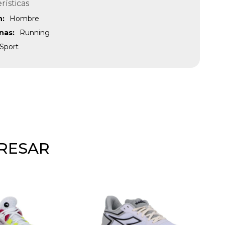
rísticas
n
Hombre
inas
Running
Sport
ERESAR