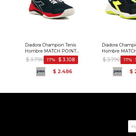
Diadora Champion Tenis
Diadora Champi
Hombre MATCH POINT
Hombre MATCH
NAVY-RED - Marino-Rojo
NAVY-WHITE - Mar
$
3.790
$
3.108
$
3.790
17
17
$
2.486
$