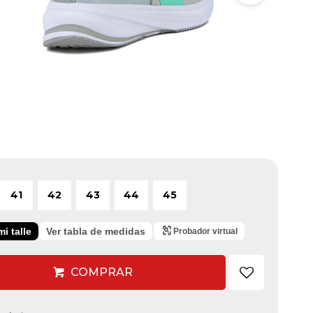
41
42
43
44
45
i talle
Ver tabla de medidas
Probador virtual
COMPRAR