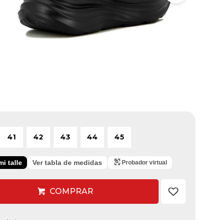
41
42
43
44
45
i talle
Ver tabla de medidas
Probador virtual
COMPRAR