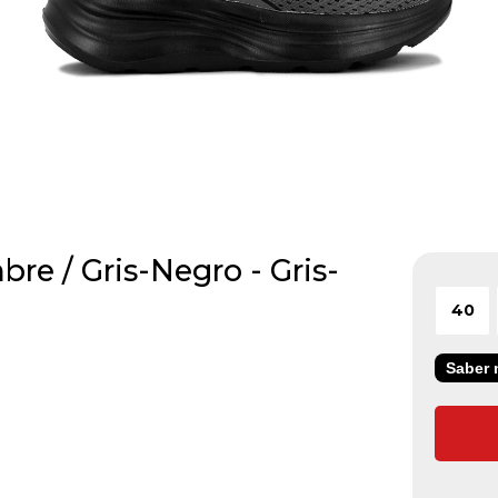
e / Gris-Negro - Gris-
40
Saber m