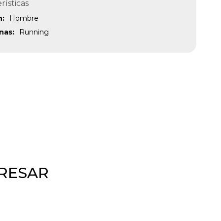
rísticas
n
Hombre
inas
Running
ERESAR