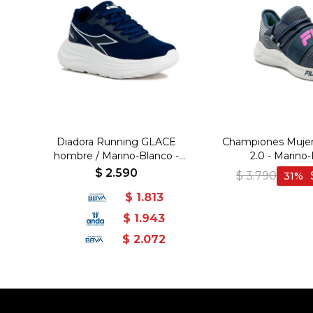
Diadora Running GLACE
Championes Mujer 
hombre / Marino-Blanco -
2.0 - Marino-
Fiknit/Phylon - Marino-Blanco
$
2.590
$
3.790
31
$
1.813
$
1.943
$
2.072