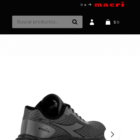
Ir a
$
0