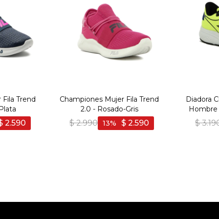
Fila Trend
Championes Mujer Fila Trend
Diadora 
Plata
2.0 - Rosado-Gris
Hombre 
Amari
$
2.590
$
2.990
$
2.590
$
3.19
13