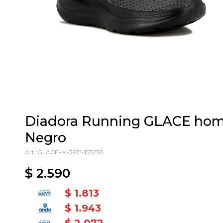
Diadora Running GLACE hombr
Negro
GLACE-M-3971-157238
$
2.590
$
1.813
$
1.943
$
2.072