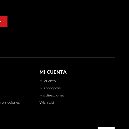
E
MI CUENTA
Mi cuenta
d
Mis compras
Mis direcciones
Promociones
Wish List