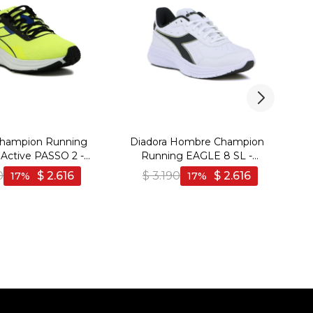
Champion Running
Diadora Hombre Champion
Active PASSO 2 -
Running EAGLE 8 SL -
llo Fluo-Negro
Blanco-Marino
0
$
2.616
$
3.190
$
2.616
17
17