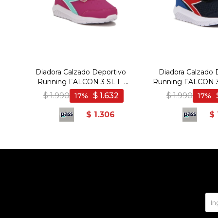
Diadora Calzado Deportivo
Diadora Calzado 
Running FALCON 3 SL I -
Running FALCON 3 I
Infant - Violeta-Azul
Azul-Roj
$
1.990
$
1.632
$
1.990
17
17
$
1.306
$