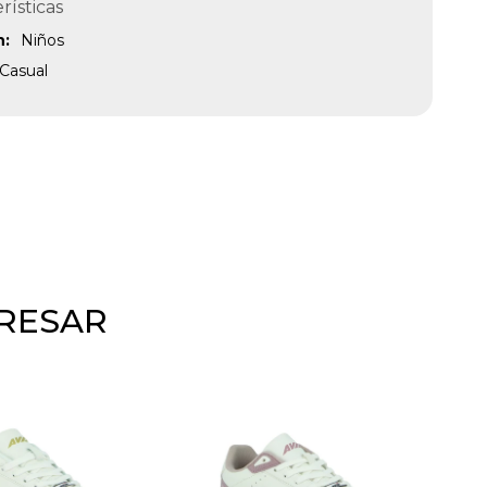
rísticas
n
Niños
Casual
ERESAR