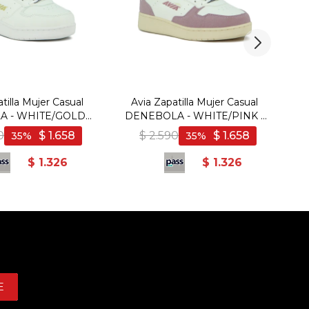
tilla Mujer Casual
Avia Zapatilla Mujer Casual
 - WHITE/GOLD -
DENEBOLA - WHITE/PINK -
DE
anco-Dorado
Blanco-Rosado
0
$
1.658
$
2.590
$
1.658
35
35
$
1.326
$
1.326
E