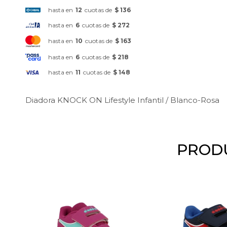
hasta en
12
cuotas de
$ 136
hasta en
6
cuotas de
$ 272
hasta en
10
cuotas de
$ 163
hasta en
6
cuotas de
$ 218
hasta en
11
cuotas de
$ 148
Diadora KNOCK ON Lifestyle Infantil / Blanco-Rosa
PRODU