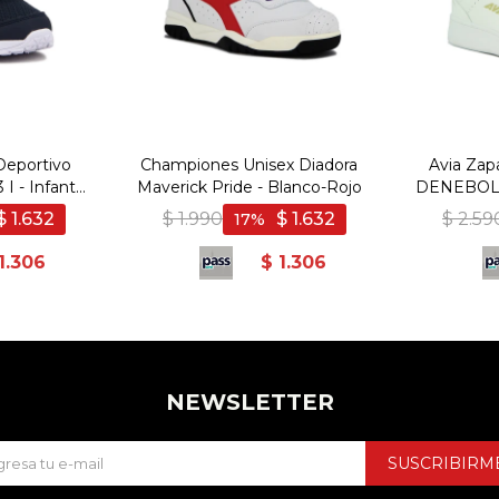
Deportivo
Championes Unisex Diadora
Avia Zapa
 - Infant -
Maverick Pride - Blanco-Rojo
DENEBOLA
o
Bl
$
1.632
$
1.990
$
1.632
$
2.59
17
1.306
$
1.306
NEWSLETTER
SUSCRIBIRM