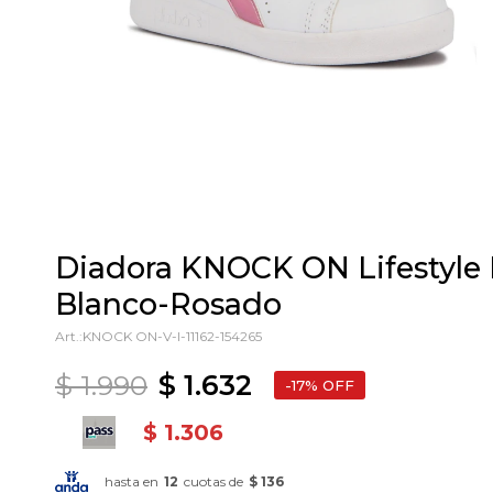
Diadora KNOCK ON Lifestyle I
Blanco-Rosado
KNOCK ON-V-I-11162-154265
$
1.990
$
1.632
17
$
1.306
hasta en
12
cuotas de
$ 136