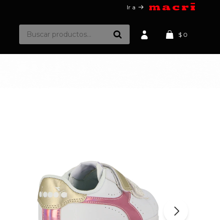
Ir a
$
0