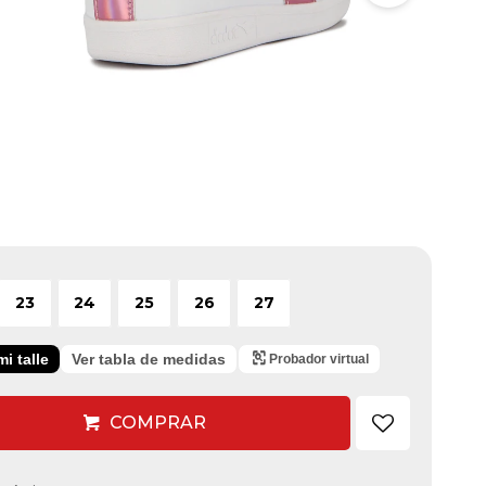
23
24
25
26
27
i talle
Ver tabla de medidas
Probador virtual
COMPRAR