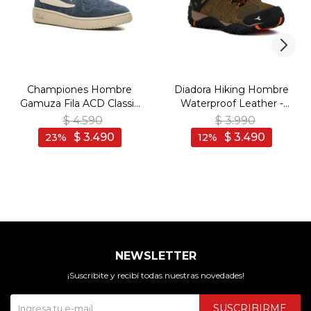
Championes Hombre
Diadora Hiking Hombre
Gamuza Fila ACD Classic
Waterproof Leather -
- Marino-Blanco
Marron Oscuro - Marron
$
4.590
$
3.990
Oscuro
$
3.490
$
3.490
23
12
NEWSLETTER
¡Suscribite y recibí todas nuestras novedades!
SUSCRIBIRME