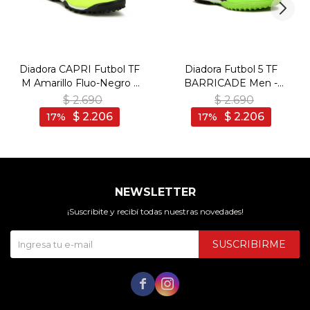
Diadora CAPRI Futbol TF
Diadora Futbol 5 TF
M Amarillo Fluo-Negro -
BARRICADE Men -
Amarillo Fluo-Negro
Verde/Negro - Verde-
$
2.690
$
2.690
Negro
$
2.206
$
2.206
17
17
NEWSLETTER
¡Suscribite y recibí todas nuestras novedades!
SUSCRIBIRME

