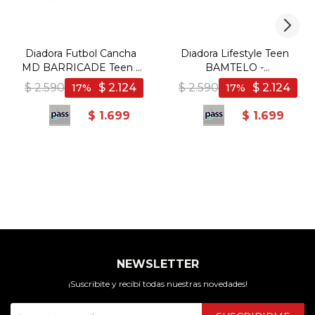
Diadora Futbol Cancha
Diadora Lifestyle Teen
MD BARRICADE Teen -
BAMTELO -
Bordo/Blanco - Bordo-
Marino/Blanco - Marino-
$
2.590
$
2.124
$
2.590
$
2.124
17
17
Blanco
Blanco
$
1.699
$
1.699
NEWSLETTER
¡Suscribite y recibí todas nuestras novedades!