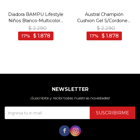
Diadora BAMPU Lifestyle
Austral Champión
Niños Blanco-Multicolor -
Cushion Gel S/Cordones/
Blanco-Multicolor
Hombre - Negro - Negro
$
2.290
$
2.290
$
1.878
$
1.878
17
17
NEWSLETTER
¡Suscribite y recibí todas nuestras novedades!
SUSCRIBIRME

