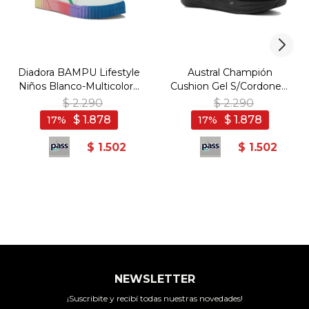
Diadora BAMPU Lifestyle
Austral Champión
Niños Blanco-Multicolor -
Cushion Gel S/Cordones/
Blanco-Multicolor
Hombre - Negro - Negro
$
2.290
$
2.290
$
1.878
$
1.878
17
17
$
1.502
$
1.502
NEWSLETTER
¡Suscribite y recibí todas nuestras novedades!