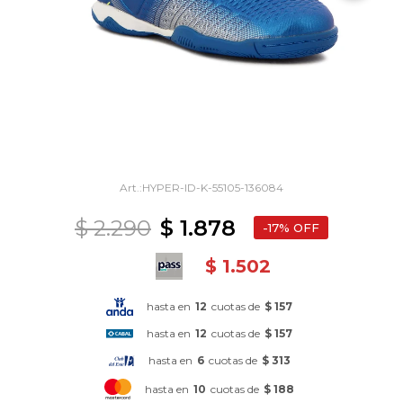
HYPER-ID-K-55105-136084
$
2.290
$
1.878
17
$
1.502
hasta en
12
cuotas de
$ 157
hasta en
12
cuotas de
$ 157
hasta en
6
cuotas de
$ 313
hasta en
10
cuotas de
$ 188