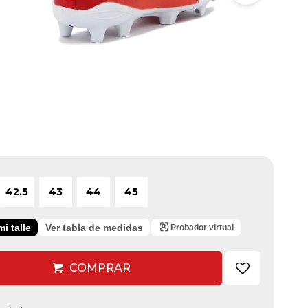
42.5
43
44
45
i talle
Ver tabla de medidas
Probador virtual
COMPRAR