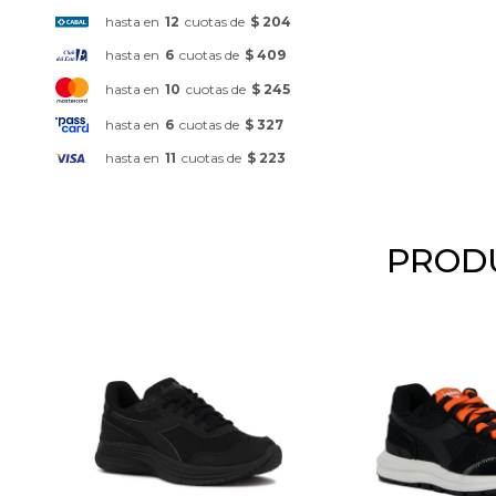
hasta en
12
cuotas de
$ 204
hasta en
6
cuotas de
$ 409
hasta en
10
cuotas de
$ 245
hasta en
6
cuotas de
$ 327
hasta en
11
cuotas de
$ 223
PRODU