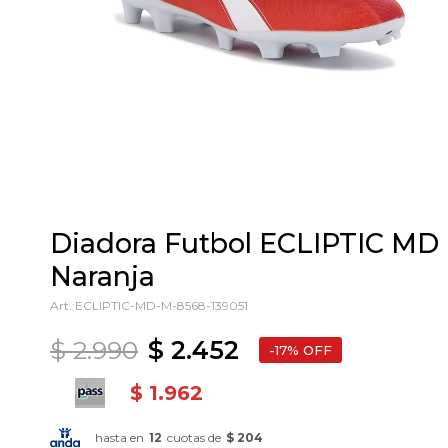
Diadora Futbol ECLIPTIC MD 
Naranja
ECLIPTIC-MD-M-8568-139051
$
2.990
$
2.452
17
$
1.962
hasta en
12
cuotas de
$ 204