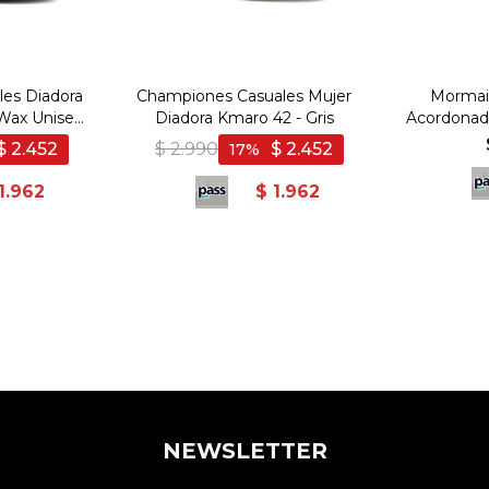
es Diadora
Championes Casuales Mujer
Mormaii
Wax Unisex
Diadora Kmaro 42 - Gris
Acordona
gro
- 
$
2.452
$
2.990
$
2.452
17
1.962
$
1.962
NEWSLETTER