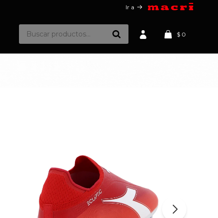
Ir a
$
0