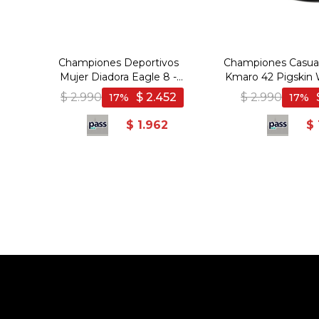
Championes Deportivos
Championes Casual
Mujer Diadora Eagle 8 -
Kmaro 42 Pigskin 
Negro-Negro
- Negro-Ne
$
2.990
$
2.452
$
2.990
17
17
$
1.962
$