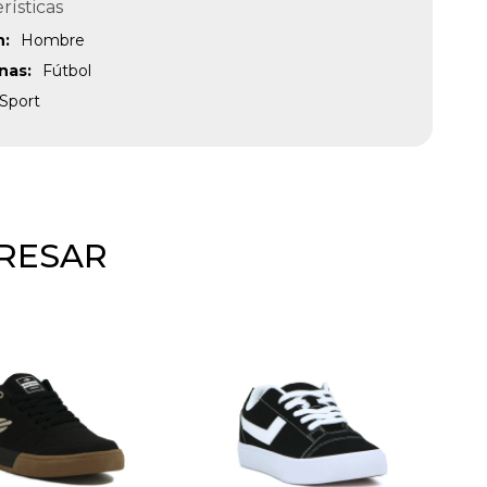
rísticas
n
Hombre
inas
Fútbol
Sport
ERESAR