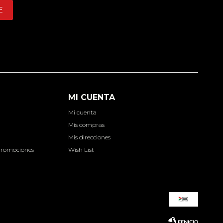
E
MI CUENTA
Mi cuenta
d
Mis compras
Mis direcciones
Promociones
Wish List