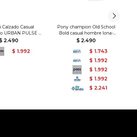
 Calzado Casual
Pony champion Old School
Po
do URBAN PULSE 2
Bold casual hombre lona-
Negro-Beige
gamuza negro - Negro
$
2.490
$
2.490
$
1.992
$
1.743
$
1.992
$
1.992
$
1.992
$
2.241