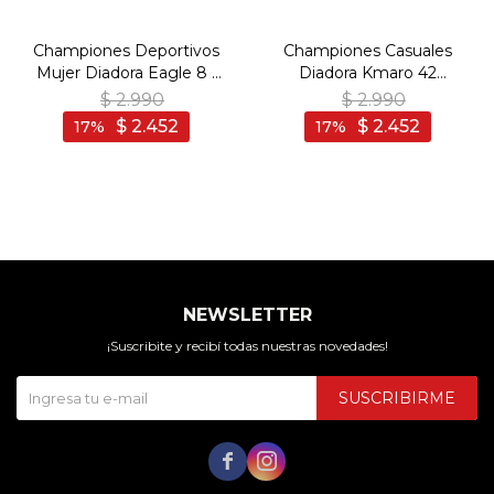
Championes Deportivos
Championes Casuales
Mujer Diadora Eagle 8 -
Diadora Kmaro 42
Negro-Negro
Pigskin Wax Unisex -
$
2.990
$
2.990
Negro-Negro
$
2.452
$
2.452
17
17
NEWSLETTER
¡Suscribite y recibí todas nuestras novedades!
SUSCRIBIRME

