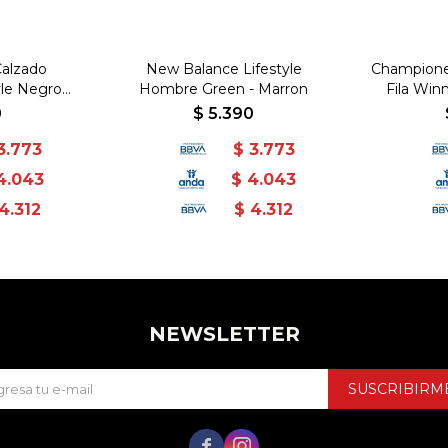
alzado
New Balance Lifestyle
Champione
yle Negro
Hombre Green - Marron
Fila Winn
egro
0
$
5.390
3.773
$
3.773
4.043
$
4.043
4.312
$
4.312
NEWSLETTER
SUSCRIBIRM

