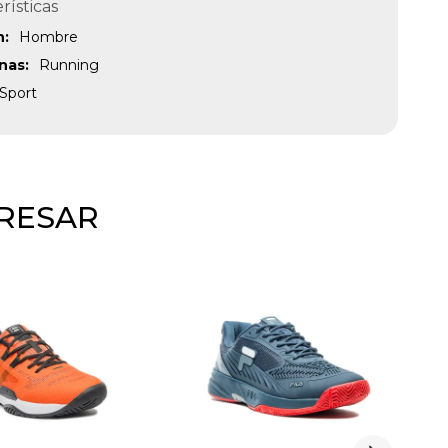
rísticas
n
Hombre
inas
Running
Sport
ERESAR