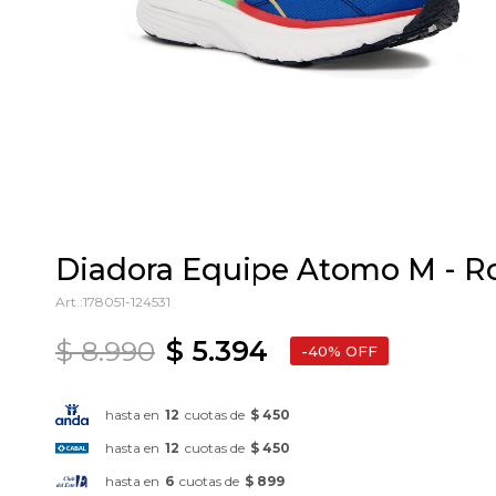
Diadora Equipe Atomo M - R
178051-124531
$
8.990
$
5.394
40
hasta en
12
cuotas de
$ 450
hasta en
12
cuotas de
$ 450
hasta en
6
cuotas de
$ 899