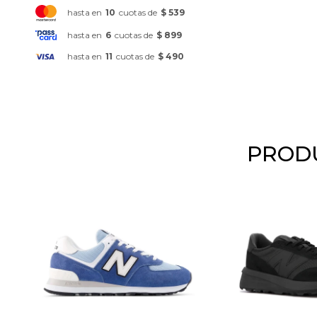
hasta en
10
cuotas de
$ 539
hasta en
6
cuotas de
$ 899
hasta en
11
cuotas de
$ 490
PRODU