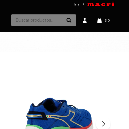
Ir a
$
0