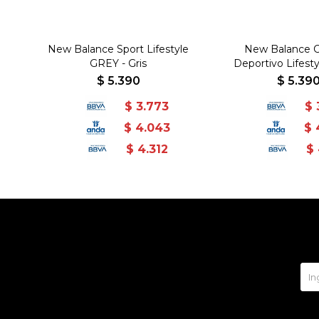
New Balance Sport Lifestyle
New Balance C
GREY - Gris
Deportivo Lifest
Unisex - N
$
5.390
$
5.39
$
3.773
$
$
4.043
$
$
4.312
$