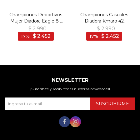
Championes Deportivos
Championes Casuales
Mujer Diadora Eagle 8 -
Diadora Kmaro 42
Negro-Negro
Pigskin Wax Unisex -
$
2.990
$
2.990
Negro-Negro
$
2.452
$
2.452
17
17
NEWSLETTER
¡Suscribite y recibí todas nuestras novedades!
SUSCRIBIRME

