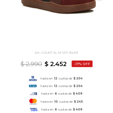
COURT XL-M-1271-154213
$
2.990
$
2.452
17
hasta en
12
cuotas de
$ 204
hasta en
12
cuotas de
$ 204
hasta en
6
cuotas de
$ 409
hasta en
10
cuotas de
$ 245
hasta en
6
cuotas de
$ 409