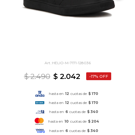
HELIO-M-7171-128036
$
2.490
$
2.042
17
hasta en
12
cuotas de
$ 170
hasta en
12
cuotas de
$ 170
hasta en
6
cuotas de
$ 340
hasta en
10
cuotas de
$ 204
hasta en
6
cuotas de
$ 340