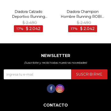
Diadora Calzado
Diadora Champion
Deportivo Running
Hombre Running ROBIN
SIMPLE RUN - Man - Gris
4 - Negro-Gris Oscuro
$
2.490
$
2.490
$
2.042
$
2.042
17
17
NEWSLETTER
¡Suscribite y recibí todas nuestras novedades!
SUSCRIBIRME


CONTACTO