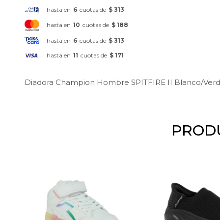
hasta en
6
cuotas de
$ 313
hasta en
10
cuotas de
$ 188
hasta en
6
cuotas de
$ 313
hasta en
11
cuotas de
$ 171
Diadora Champion Hombre SPITFIRE II Blanco/Ver
PRODU