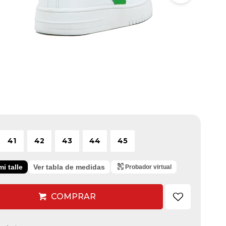
41
42
43
44
45
i talle
Ver tabla de medidas
Probador virtual
COMPRAR