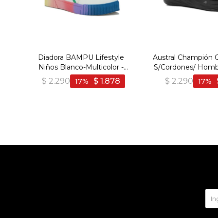
Diadora BAMPU Lifestyle
Austral Champión 
Niños Blanco-Multicolor -
S/Cordones/ Homb
Blanco-Multicolor
- Negro
$
2.290
$
1.878
$
2.290
17
17