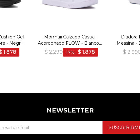
Cushion Gel
Mormaii Calzado Casual
Diadora
re - Negro
Acordonado FLOW - Blanco -
Messina - 
Blanco
$
1.878
$
2.290
$
1.878
$
2.99
17
NEWSLETTER
SUSCRIBIRM