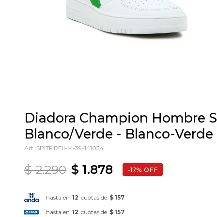
Diadora Champion Hombre SP
Blanco/Verde - Blanco-Verde
SPITFIREII-M-39-141034
$
2.290
$
1.878
17
hasta en
12
cuotas de
$ 157
hasta en
12
cuotas de
$ 157