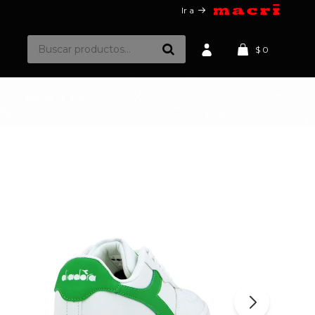
Ir a
$
0