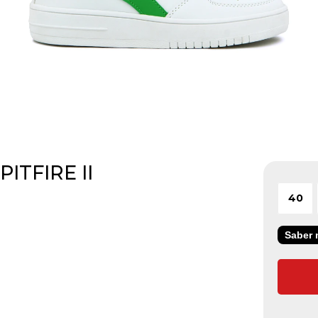
ITFIRE II
40
Saber m