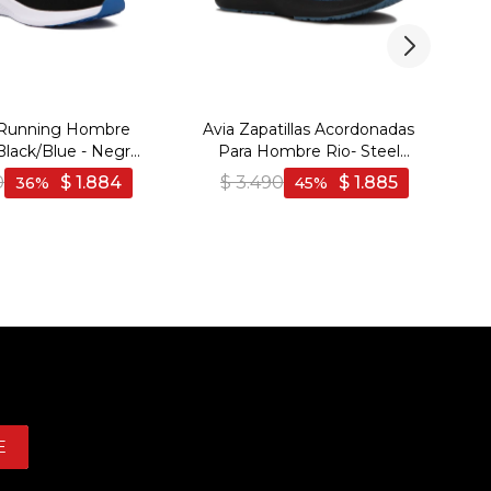
 Running Hombre
Avia Zapatillas Acordonadas
Au
Black/Blue - Negro-
Para Hombre Rio- Steel
Azul
Blue/Black - Azul-Negro
Be
0
$
1.884
$
3.490
$
1.885
36
45
E