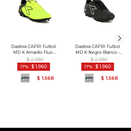
Diadora CAPRI Futbol
Diadora CAPRI Futbol
MD K Amarillo Fluo-
MD K Negro-Blanco -
Negro - Amarillo Fluo-
Negro-Blanco
$
2.390
$
2.390
Negro
$
1.960
$
1.960
17
17
$
1.568
$
1.568