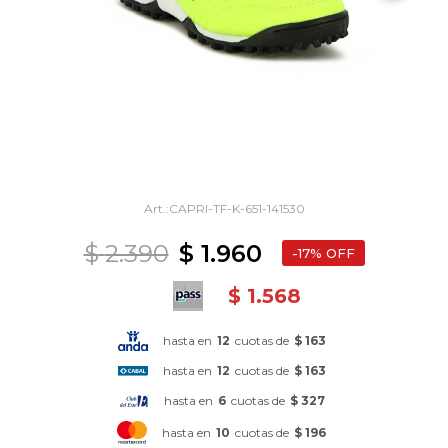
CAPRI-TF-K-651-141530
$
2.390
$
1.960
17
$
1.568
hasta en
12
cuotas de
$ 163
hasta en
12
cuotas de
$ 163
hasta en
6
cuotas de
$ 327
hasta en
10
cuotas de
$ 196