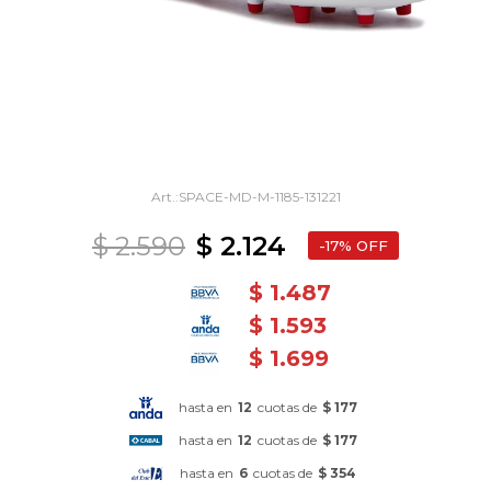
SPACE-MD-M-1185-131221
$
2.590
$
2.124
17
$
1.487
$
1.593
$
1.699
hasta en
12
cuotas de
$ 177
hasta en
12
cuotas de
$ 177
hasta en
6
cuotas de
$ 354