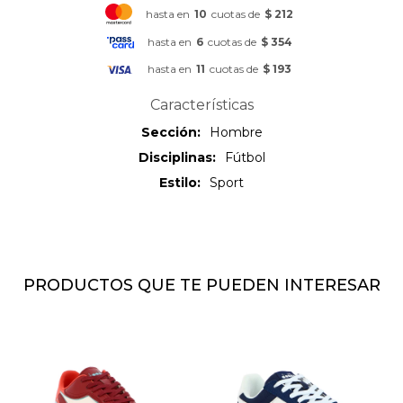
hasta en
10
cuotas de
$ 212
hasta en
6
cuotas de
$ 354
hasta en
11
cuotas de
$ 193
Características
Sección
Hombre
Disciplinas
Fútbol
Estilo
Sport
PRODUCTOS QUE TE PUEDEN INTERESAR