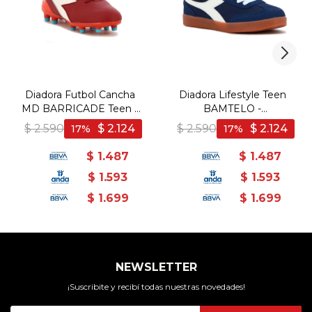
Diadora Futbol Cancha
Diadora Lifestyle Teen
MD BARRICADE Teen -
BAMTELO -
Bordo/Blanco - Bordo-
Marino/Blanco - Marino-
$
2.590
$
2.124
$
2.590
$
2.124
17
17
Blanco
Blanco
$
1.487
$
1.487
$
1.593
$
1.593
$
1.699
$
1.699
NEWSLETTER
¡Suscribite y recibí todas nuestras novedades!