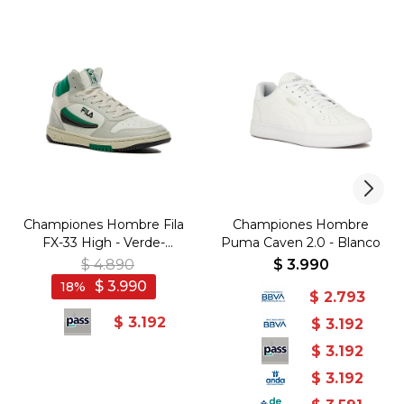
Championes Hombre Fila
Championes Hombre
FX-33 High - Verde-
Puma Caven 2.0 - Blanco
Blanco
$
4.890
$
3.990
$
3.990
18
$
2.793
$
3.192
$
3.192
$
3.192
$
3.192