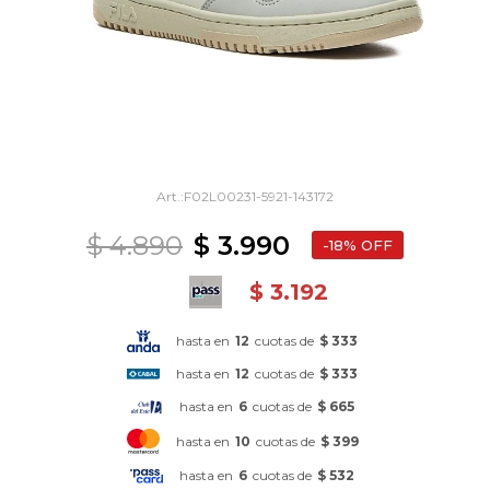
F02L00231-5921-143172
$
4.890
$
3.990
18
$
3.192
hasta en
12
cuotas de
$ 333
hasta en
12
cuotas de
$ 333
hasta en
6
cuotas de
$ 665
hasta en
10
cuotas de
$ 399
hasta en
6
cuotas de
$ 532