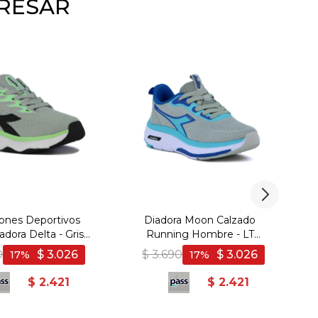
ERESAR
ones Deportivos
Diadora Moon Calzado
adora Delta - Gris
Running Hombre - LT
laro-Lima
GREY/SKYBLUE - Gris Claro-
0
$
3.026
$
3.690
$
3.026
17
17
Celeste
$
2.421
$
2.421