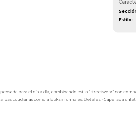
Caracte
Secció
Estilo
pensada para el día a día, combinando estilo “streetwear” con comodi
idas cotidianas como a looks informales. Detalles: -Capellada sintétic