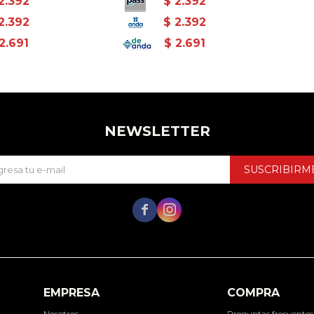
2.392
$
2.392
2.392
$
2.392
2.691
$
2.691
NEWSLETTER
SUSCRIBIRM


EMPRESA
COMPRA
Nosotros
Preguntas frecuentes