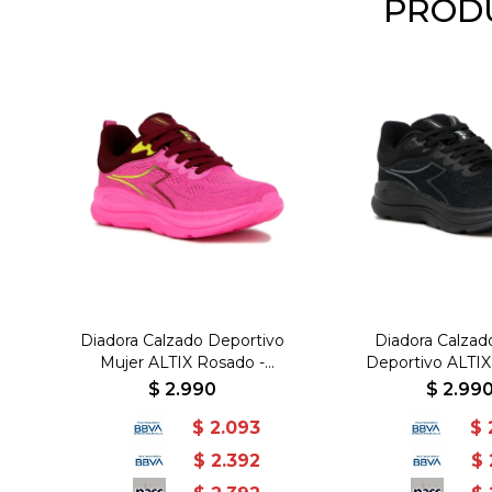
PRODU
Diadora Calzado Deportivo
Diadora Calzad
Mujer ALTIX Rosado -
Deportivo ALTIX
JACQUARD/EVA+TPR -
JACQUARD/EVA
$
2.990
$
2.99
Rosado-Rosado
Negro-Ne
$
2.093
$
$
2.392
$