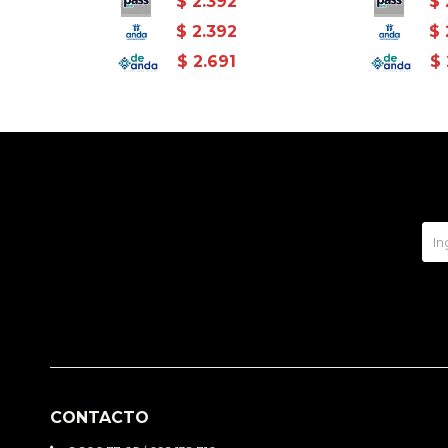
$
2.392
$
$
2.392
$
$
2.691
$
CONTACTO