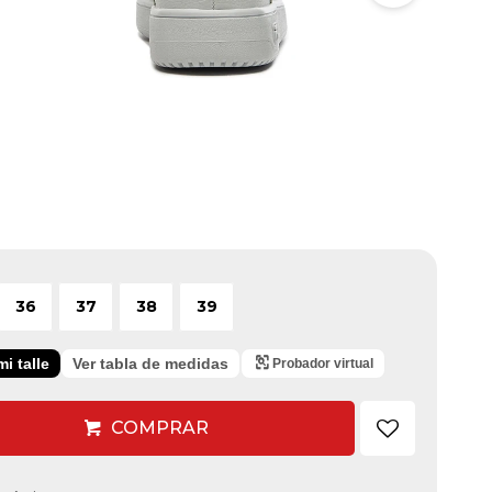
36
37
38
39
i talle
Ver tabla de medidas
Probador virtual
COMPRAR