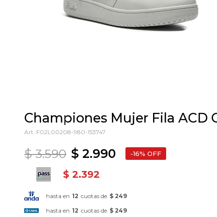
Championes Mujer Fila ACD C
F02L00208-980-153747
$
3.590
$
2.990
16
$
2.392
hasta en
12
cuotas de
$ 249
hasta en
12
cuotas de
$ 249