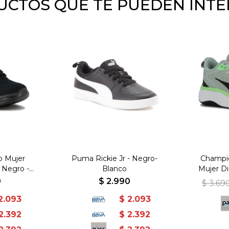
CTOS QUE TE PUEDEN INT
o Mujer
Puma Rickie Jr - Negro-
Champi
 Negro -
Blanco
Mujer Di
+TPR -
C
0
$
2.990
$
3.69
gro
2.093
$
2.093
2.392
$
2.392