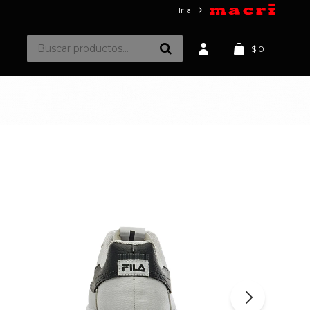
Ir a
$
0