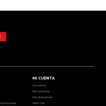
E
MI CUENTA
Mi cuenta
d
Mis compras
Mis direcciones
Promociones
Wish List