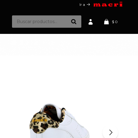
Ir a
$
0