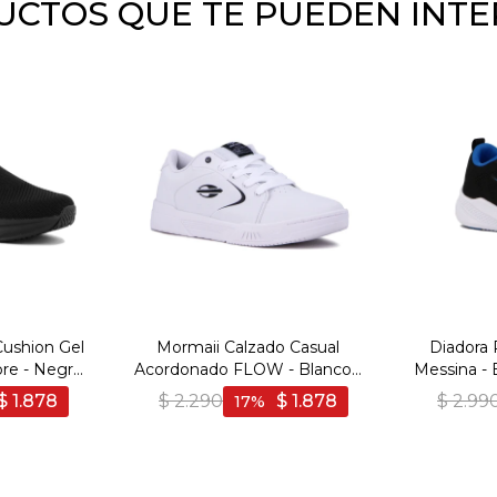
CTOS QUE TE PUEDEN INT
Cushion Gel
Mormaii Calzado Casual
Diadora
re - Negro
Acordonado FLOW - Blanco -
Messina - 
Blanco
$
1.878
$
2.290
$
1.878
$
2.99
17