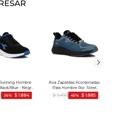
ERESAR
 Running Hombre
Avia Zapatillas Acordonadas
Au
Black/Blue - Negro-
Para Hombre Rio- Steel
Azul
Blue/Black - Azul-Negro
Be
0
$
1.884
$
3.490
$
1.885
36
45