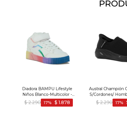
PRODU
Diadora BAMPU Lifestyle
Austral Champión 
Niños Blanco-Multicolor -
S/Cordones/ Homb
Blanco-Multicolor
- Negro
$
2.290
$
1.878
$
2.290
17
17