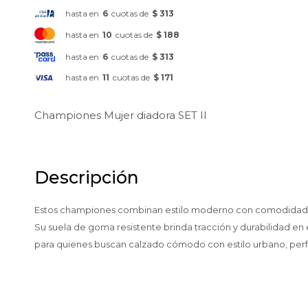
hasta en
6
cuotas de
$ 313
hasta en
10
cuotas de
$ 188
hasta en
6
cuotas de
$ 313
hasta en
11
cuotas de
$ 171
Championes Mujer diadora SET II
Descripción
Estos championes combinan estilo moderno con comodidad para e
Su suela de goma resistente brinda tracción y durabilidad en 
para quienes buscan calzado cómodo con estilo urbano, perfec