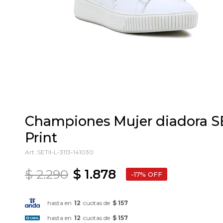
Championes Mujer diadora SE
Print
SETII-L-3113-141030
$
2.290
$
1.878
17
hasta en
12
cuotas de
$ 157
hasta en
12
cuotas de
$ 157