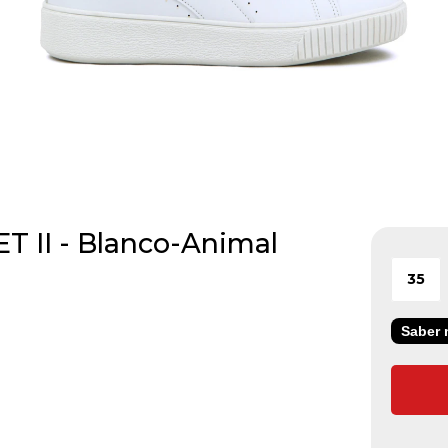
T II - Blanco-Animal
35
Saber m