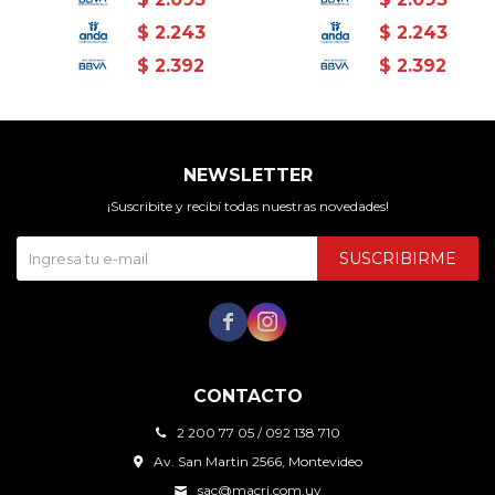
$
2.243
$
2.243
$
2.392
$
2.392
NEWSLETTER
¡Suscribite y recibí todas nuestras novedades!
SUSCRIBIRME


CONTACTO
2 200 77 05 / 092 138 710
Av. San Martin 2566, Montevideo
sac@macri.com.uy