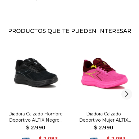
PRODUCTOS QUE TE PUEDEN INTERESAR
Diadora Calzado Hombre
Diadora Calzado
Deportivo ALTIX Negro -
Deportivo Mujer ALTIX
JACQUARD / EVA+TPR -
Rosado -
$
2.990
$
2.990
Negro-Negro
JACQUARD/EVA+TPR -
$
2.093
$
2.093
Rosado-Rosado