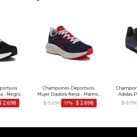
ortivos
Championes Deportivos
Champion
a - Negro-
Mujer Diadora Nerja - Marino-
Adidas P
Gris
Ma
$
2.698
$
3.290
$
2.698
$
3.19
17