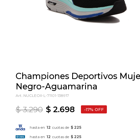
Championes Deportivos Muje
Negro-Aguamarina
NUCLEOII-L-71101-138917
$
3.290
$
2.698
17
hasta en
12
cuotas de
$ 225
hasta en
12
cuotas de
$ 225