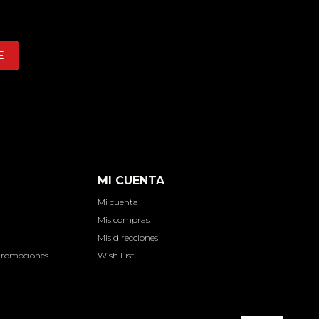
E
MI CUENTA
Mi cuenta
d
Mis compras
Mis direcciones
Promociones
Wish List