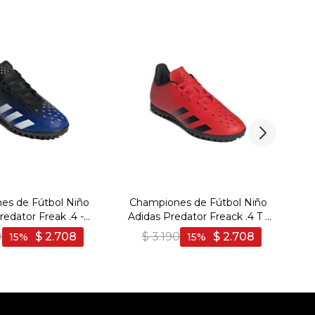
es de Fútbol Niño
Championes de Fútbol Niño
redator Freak .4 -
Adidas Predator Freack .4 T -
rino-Negro
Rojo-Negro
0
$
2.708
$
3.190
$
2.708
15
15