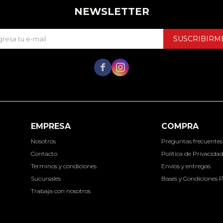
NEWSLETTER
SUSCRIBIRM


EMPRESA
COMPRA
Nosotros
Preguntas frecuentes
Contacto
Política de Privacida
Términos y condiciones
Envíos y entregas
Sucursales
Bases y Condiciones 
Trabaja con nosotros