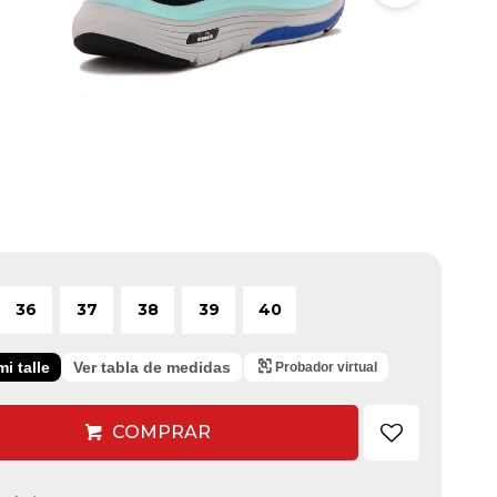
36
37
38
39
40
i talle
Ver tabla de medidas
Probador virtual
COMPRAR