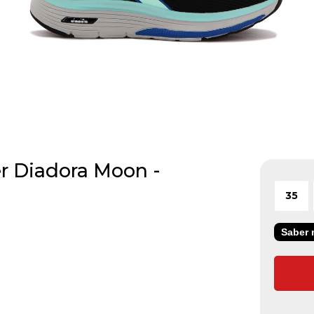
r Diadora Moon -
35
Saber m