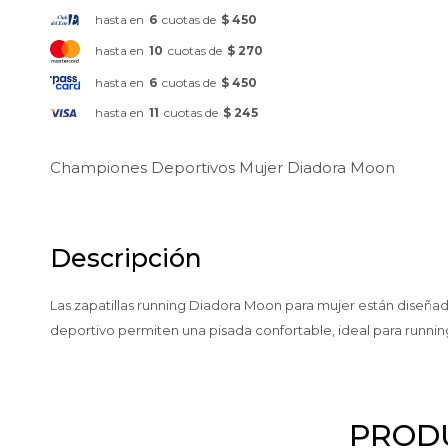
hasta en
6
cuotas de
$ 450
hasta en
10
cuotas de
$ 270
hasta en
6
cuotas de
$ 450
hasta en
11
cuotas de
$ 245
Championes Deportivos Mujer Diadora Moon
Descripción
Las zapatillas running Diadora Moon para mujer están diseñada
deportivo permiten una pisada confortable, ideal para runnin
PRODU