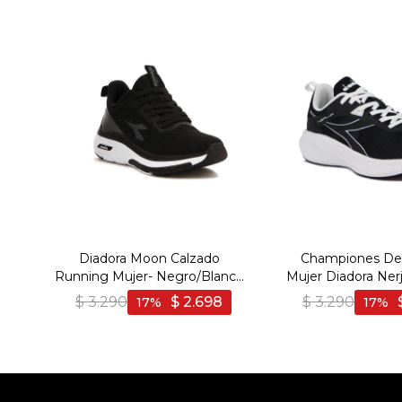
Diadora Moon Calzado
Championes Dep
Running Mujer- Negro/Blanco
Mujer Diadora Nerj
- Negro-Blanco
Blanco
$
3.290
$
2.698
$
3.290
17
17