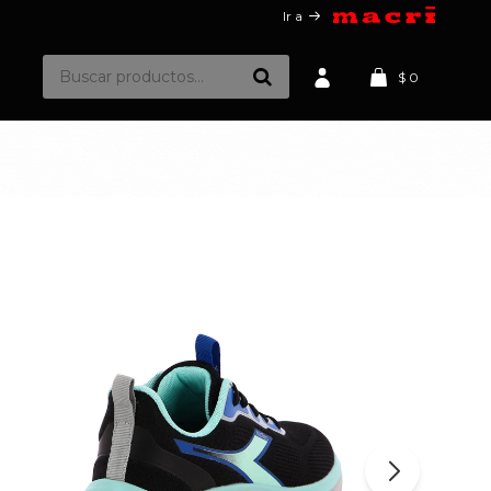
Ir a
$
0