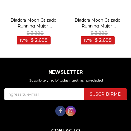
Diadora Moon Calzado
Diadora Moon Calzado
Running Mujer-
Running Mujer-
Negro/Negro - Negro-
Negro/Blanco - Negro-
$
3.290
$
3.290
Negro
Blanco
$
2.698
$
2.698
17
17
NEWSLETTER
¡Suscribite y recibí todas nuestras novedades!
SUSCRIBIRME


CONTACTO