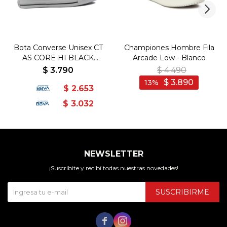
Bota Converse Unisex CT
Championes Hombre Fila
AS CORE HI BLACK
Arcade Low - Blanco
157197C - Negro
$
3.790
$
4.490
$
3.890
13
$
2.653
$
3.032
NEWSLETTER
¡Suscribite y recibí todas nuestras novedades!
SUSCRIBIRME

