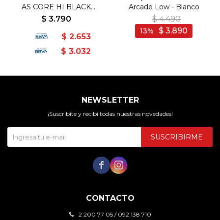
AS CORE HI BLACK
Arcade Low - Blanco
157197C - Negro
$
3.790
$
4.490
$
3.890
13
$
2.653
$
3.032
NEWSLETTER
¡Suscribite y recibí todas nuestras novedades!
SUSCRIBIRME


CONTACTO
2 200 77 05 / 092 138 710