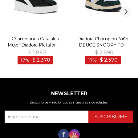
Championes Casuales
Diadora Champion Niño
Mujer Diadora Plataforma
DEUCE SNOOPY TD -
Bewen - Negro-Blanco
Verde
$
2.890
$
2.890
$
2.370
$
2.370
17
17
NEWSLETTER
¡Suscribite y recibí todas nuestras novedades!
SUSCRIBIRME

