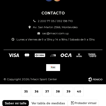
CONTACTO
2 200 77 05 / 092 138 710
Av. San Martin 2566, Montevideo
sac@macri.com.uy
Lunes a Viernes de 9 a 13hs y 14 a 18hs / Sábado de 9 a 13hs
© Copyright 2026 / Macri Sport Center
35
36
37
38
39
40
Saber mi talle
Ver tabla de medidas
Probador virtual