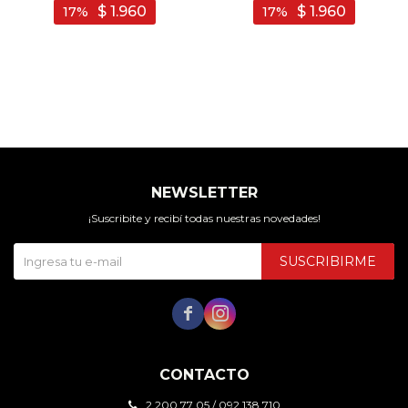
Negro
$
1.960
$
1.960
17
17
NEWSLETTER
¡Suscribite y recibí todas nuestras novedades!
SUSCRIBIRME


CONTACTO
2 200 77 05 / 092 138 710