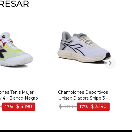
ERESAR
nes Tenis Mujer
Championes Deportivos
L
ly 4 - Blanco-Negro
Unisex Diadora Snipe 3 -
H
Blanco-Negro
0
$
3.190
$
3.890
$
3.190
17
17