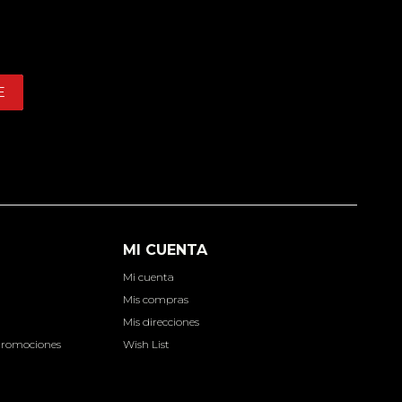
E
MI CUENTA
Mi cuenta
d
Mis compras
Mis direcciones
Promociones
Wish List