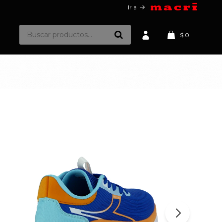
Ir a
$
0