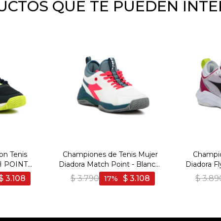
CTOS QUE TE PUEDEN INT
on Tenis
Championes de Tenis Mujer
Champio
 POINT
Diadora Match Point - Blanco-
Diadora F
ino-Blanco
Celeste
$
3.108
$
3.790
$
3.108
$
3.89
17