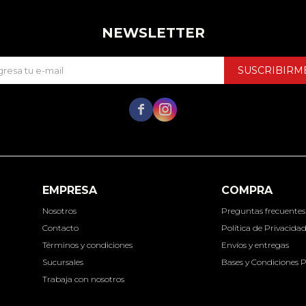
NEWSLETTER
SUSCRIBIRM


EMPRESA
COMPRA
Nosotros
Preguntas frecuentes
Contacto
Política de Privacida
Términos y condiciones
Envíos y entregas
Sucursales
Bases y Condiciones 
Trabaja con nosotros