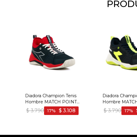
PRODU
Diadora Champion Tenis
Diadora Champi
Hombre MATCH POINT
Hombre MATCH
NAVY-RED - Marino-Rojo
NAVY-WHITE - Mar
$
3.790
$
3.108
$
3.790
17
17