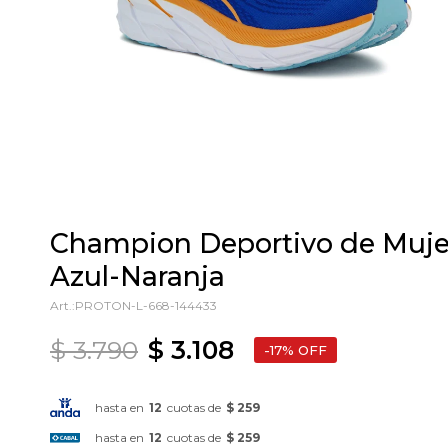
Champion Deportivo de Mujer
Azul-Naranja
PROTON-L-668-144433
$
3.790
$
3.108
17
hasta en
12
cuotas de
$ 259
hasta en
12
cuotas de
$ 259