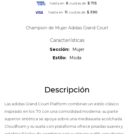
hasta en
6
cuotas de
$ 715
hasta en
11
cuotas de
$ 390
Champion de Mujer Adidas Grand Court
Características
Sección
Mujer
Estilo
Moda
Descripción
Las adidas Grand Court Platform combinan un estilo clásico
inspirado en los ’70 con una comodidad moderna: su parte
superior sintética se apoya sobre una mediasuela acolchada
Cloudfoam y su suela con plataforma ofrece pisadas suaves y
estables.Fáciles de combinar con cualquier outfit, son ideales