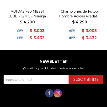
ADIDAS F50 MESSI
Championes de Fútbol
CLUB FG/MG - Naranja-
Hombre Adidas Predator
Dorado
Club TF - Blanco-Negro
$
4.290
$
4.290
$
3.003
$
3.003
$
3.432
$
3.432
NEWSLETTER
¡Suscribite y recibí todas nuestras novedades!
SUSCRIBIRME

