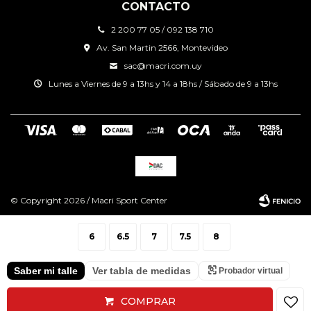
CONTACTO
2 200 77 05 / 092 138 710
Av. San Martin 2566, Montevideo
sac@macri.com.uy
Lunes a Viernes de 9 a 13hs y 14 a 18hs / Sábado de 9 a 13hs
© Copyright 2026 / Macri Sport Center
6
6.5
7
7.5
8
Saber mi talle
Ver tabla de medidas
Probador virtual
Fenicio
COMPRAR