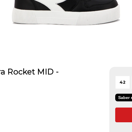
a Rocket MID -
42
Saber m