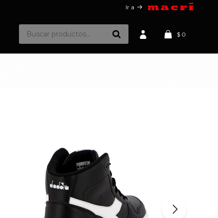
Ir a
$
0