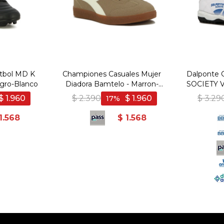
tbol MD K
Championes Casuales Mujer
Dalponte 
gro-Blanco
Diadora Bamtelo - Marron-
SOCIETY V
Beige
$
1.960
$
2.390
$
1.960
$
3.29
17
1.568
$
1.568