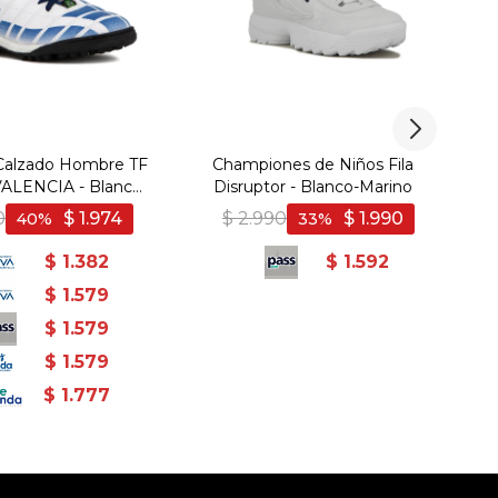
Calzado Hombre TF
Championes de Niños Fila
ALENCIA - Blanco-
Disruptor - Blanco-Marino
D
Azul
0
$
1.974
$
2.990
$
1.990
40
33
$
1.382
$
1.592
$
1.579
$
1.579
$
1.579
$
1.777