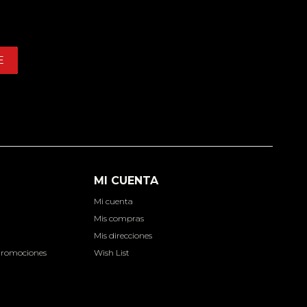
E
MI CUENTA
Mi cuenta
d
Mis compras
Mis direcciones
Promociones
Wish List