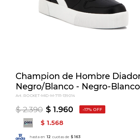
Champion de Hombre Diador
Negro/Blanco - Negro-Blanco
ROCKET-MID-M-7111-139014
$
2.390
$
1.960
17
$
1.568
hasta en
12
cuotas de
$ 163