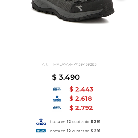
HIMALAYA-M-7139-139285
$
3.490
$
2.443
$
2.618
$
2.792
hasta en
12
cuotas de
$ 291
hasta en
12
cuotas de
$ 291