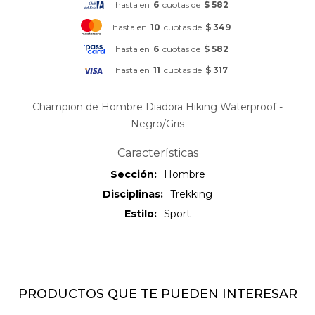
hasta en
6
cuotas de
$ 582
hasta en
10
cuotas de
$ 349
hasta en
6
cuotas de
$ 582
hasta en
11
cuotas de
$ 317
Champion de Hombre Diadora Hiking Waterproof -
Negro/Gris
Características
Sección
Hombre
Disciplinas
Trekking
Estilo
Sport
PRODUCTOS QUE TE PUEDEN INTERESAR