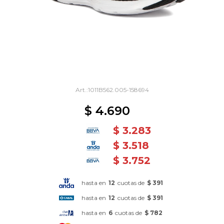
1011B562.005-158694
$
4.690
$
3.283
$
3.518
$
3.752
hasta en
12
cuotas de
$ 391
hasta en
12
cuotas de
$ 391
hasta en
6
cuotas de
$ 782