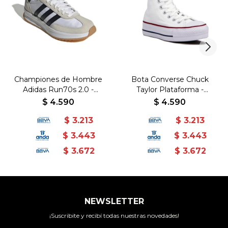
Championes de Hombre
Bota Converse Chuck
Adidas Run70s 2.0 -
Taylor Plataforma -
Blanco-Negro
Blanco
$
4.590
$
4.590
$
3.213
$
3.213
$
3.443
$
3.443
$
3.672
$
3.672
NEWSLETTER
¡Suscribite y recibí todas nuestras novedades!