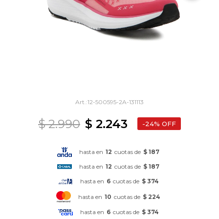
12-500595-2A-131113
$
2.990
$
2.243
24
hasta en
12
cuotas de
$ 187
hasta en
12
cuotas de
$ 187
hasta en
6
cuotas de
$ 374
hasta en
10
cuotas de
$ 224
hasta en
6
cuotas de
$ 374