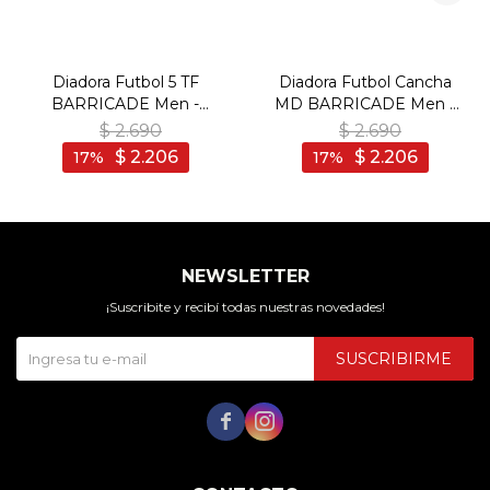
Diadora Futbol 5 TF
Diadora Futbol Cancha
BARRICADE Men -
MD BARRICADE Men -
Bordo/Blanco - Bordo-
Verde/Negro - Verde-
$
2.690
$
2.690
Blanco
Negro
$
2.206
$
2.206
17
17
NEWSLETTER
¡Suscribite y recibí todas nuestras novedades!
SUSCRIBIRME

