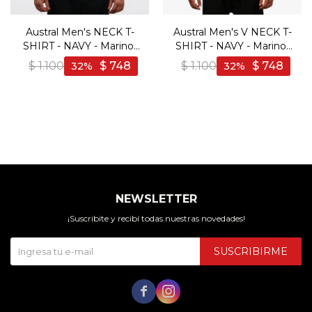
Austral Men's NECK T-
Austral Men's V NECK T-
SHIRT - NAVY - Marino-
SHIRT - NAVY - Marino-
Azul
Azul
$
1.100
$
748
$
1.100
$
748
32
32
NEWSLETTER
¡Suscribite y recibí todas nuestras novedades!
SUSCRIBIRME

