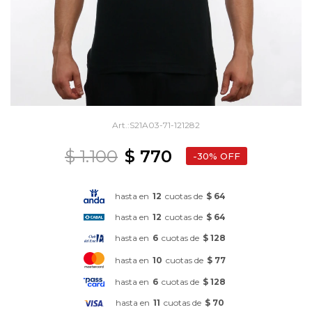
S21A03-71-121282
$
1.100
$
770
30
hasta en
12
cuotas de
$ 64
hasta en
12
cuotas de
$ 64
hasta en
6
cuotas de
$ 128
hasta en
10
cuotas de
$ 77
hasta en
6
cuotas de
$ 128
hasta en
11
cuotas de
$ 70