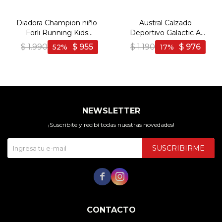
Diadora Champion niño
Austral Calzado
Forli Running Kids
Deportivo Galactic A
Navy/Fucsia - Marino-
Niño/a Acordonado con
$
1.990
$
955
$
1.190
$
976
52
17
Fucsia
Velcro - Blanco-Plata
NEWSLETTER
¡Suscribite y recibí todas nuestras novedades!
SUSCRIBIRME


CONTACTO