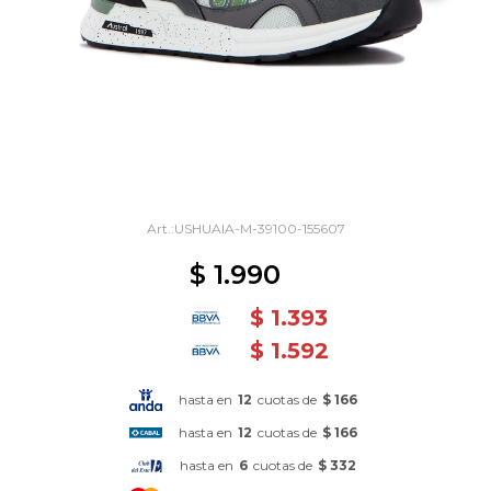
USHUAIA-M-39100-155607
$
1.990
$
1.393
$
1.592
hasta en
12
cuotas de
$ 166
hasta en
12
cuotas de
$ 166
hasta en
6
cuotas de
$ 332