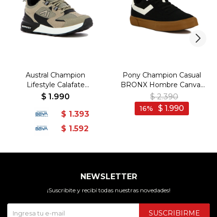
Austral Champion
Pony Champion Casual
Lifestyle Calafate
BRONX Hombre Canva-
Hombre - Beige/Beige -
Suede / Black/White -
$
1.990
$
2.390
Beige-Beige
Negro-Blanco
$
1.990
16
$
1.393
$
1.592
NEWSLETTER
¡Suscribite y recibí todas nuestras novedades!
SUSCRIBIRME