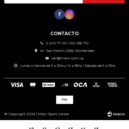


CONTACTO
2 200 77 05 / 092 138 710
Av. San Martin 2566, Montevideo
sac@macri.com.uy
Lunes a Viernes de 9 a 13hs y 14 a 18hs / Sábado de 9 a 13hs
© Copyright 2026 / Macri Sport Center
40
41
42
43
44
45