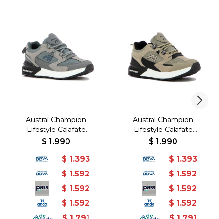
Austral Champion
Austral Champion
Lifestyle Calafate
Lifestyle Calafate
Hombre - Gris/Gris - Gris-
Hombre - Beige/Beige -
$
1.990
$
1.990
Gris
Beige-Beige
$
1.393
$
1.393
$
1.592
$
1.592
$
1.592
$
1.592
$
1.592
$
1.592
$
1.791
$
1.791