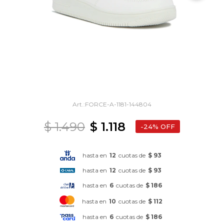
FORCE-A-1181-144804
$
1.490
$
1.118
24
hasta en
12
cuotas de
$ 93
hasta en
12
cuotas de
$ 93
hasta en
6
cuotas de
$ 186
hasta en
10
cuotas de
$ 112
hasta en
6
cuotas de
$ 186