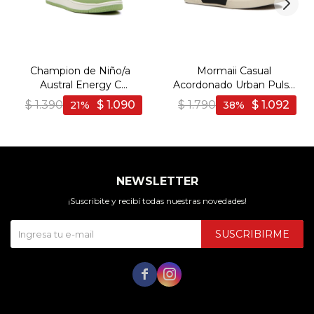
Champion de Niño/a
Mormaii Casual
Austral Energy C
Acordonado Urban Pulse
Acordonado con Velcro -
JR - Marron
$
1.390
$
1.090
$
1.790
$
1.092
21
38
Blanco-Multicolor
NEWSLETTER
¡Suscribite y recibí todas nuestras novedades!
SUSCRIBIRME

