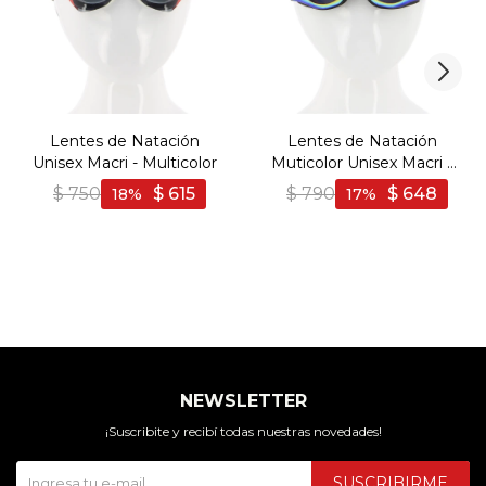
Lentes de Natación
Lentes de Natación
Unisex Macri - Multicolor
Muticolor Unisex Macri -
Multicolor
$
750
$
615
$
790
$
648
18
17
NEWSLETTER
¡Suscribite y recibí todas nuestras novedades!
SUSCRIBIRME