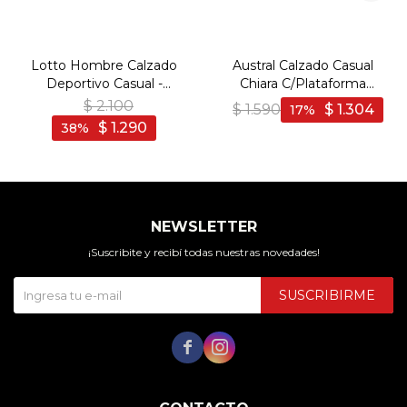
Lotto Hombre Calzado
Austral Calzado Casual
Deportivo Casual -
Chiara C/Plataforma
Black/Grey - Negro-Gris
Acordonado - Blanco -
$
2.100
$
1.590
$
1.304
17
Blanco
$
1.290
38
NEWSLETTER
¡Suscribite y recibí todas nuestras novedades!
SUSCRIBIRME

