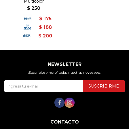
Multicolor
$
250
$
175
$
188
$
200
NEWSLETTER
¡Suscribite y recibí todas nuestras novedades!
SUSCRIBIRME


CONTACTO