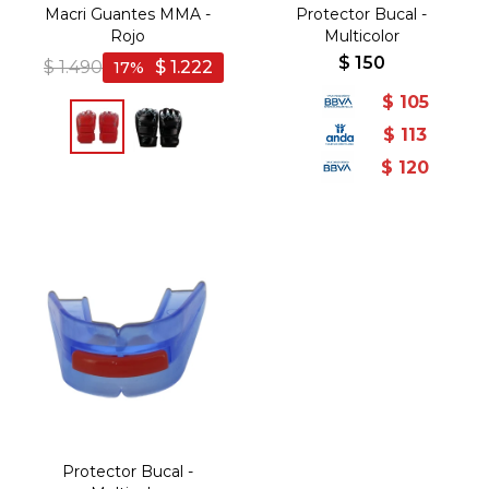
Macri Guantes MMA -
Protector Bucal -
Rojo
Multicolor
$
150
$
1.490
$
1.222
17
$
105
$
113
$
120
Protector Bucal -