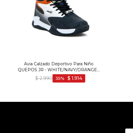
Avia Calzado Deportivo Para Niño
QUEPOS JR - WHITE/NAVY/ORANGE -
Blanco-Marino
$
2.990
$
1.914
35