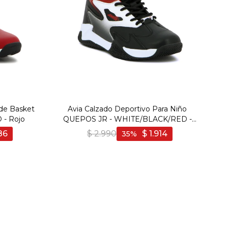
 de Basket
Avia Calzado Deportivo Para Niño
 - Rojo
QUEPOS JR - WHITE/BLACK/RED -
Blanco-Negro
86
$
2.990
$
1.914
35