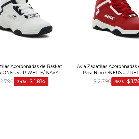
tillas Acordonadas de Basket
Avia Zapatillas Acordonadas
ño ONEUS JR WHITE/ NAVY -
Para Niño ONEUS JR RED
Blanco-Marino
2.790
$
1.814
$
2.790
$
1.7
34
35