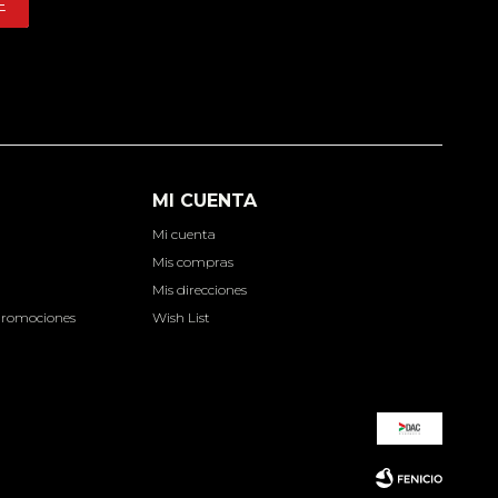
E
MI CUENTA
Mi cuenta
d
Mis compras
Mis direcciones
Promociones
Wish List