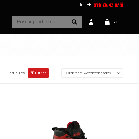
Ir a
$
0
5 artículos
Recomendados