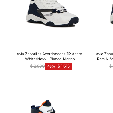
Avia Zapatillas Acordonadas JR Acero-
Avia Zapa
White/Navy - Blanco-Marino
Para Ni
$
2.990
$
1.615
$
45