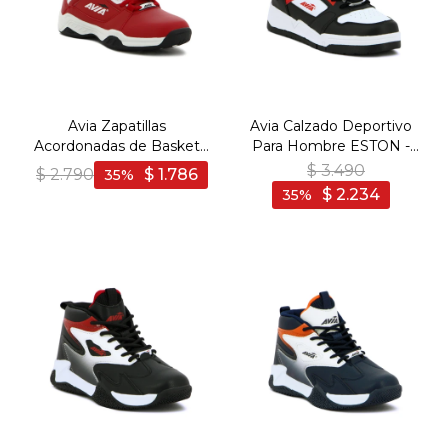
Avia Zapatillas
Avia Calzado Deportivo
Acordonadas de Basket
Para Hombre ESTON -
Para Niño ONEUS JR
BLACK/WHITE - Negro-
$
3.490
$
2.790
$
1.786
35
RED - Rojo
Blanco
$
2.234
35