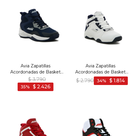
Avia Zapatillas
Avia Zapatillas
Acordonadas de Basket
Acordonadas de Basket
Para Hombre CUZ - NAVY
Para Niño ONEUS JR
$
3.790
$
2.790
$
1.814
34
- Marino
WHITE/ NAVY - Blanco-
$
2.426
35
Marino