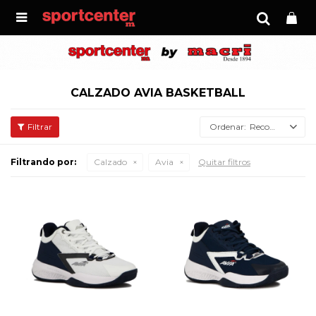

CALZADO AVIA BASKETBALL
Recomendados
Filtrando por:
Calzado
Avia
Quitar filtros