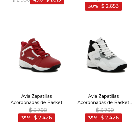
45
Marino
WHITE/ NAVY - Blanco-
$
2.653
30
Marino
Avia Zapatillas
Avia Zapatillas
Acordonadas de Basket
Acordonadas de Basket
Para Hombre ONEUS -
Para Hombre CUZ
$
3.790
$
3.790
RED - Rojo
WHITE/ BLACK - Blanco-
$
2.426
$
2.426
35
35
Negro