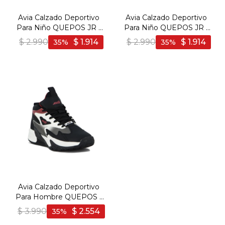
Avia Calzado Deportivo
Avia Calzado Deportivo
Para Niño QUEPOS JR -
Para Niño QUEPOS JR -
WHITE/BLACK/RED -
WHITE/NAVY/ORANGE -
$
2.990
$
1.914
$
2.990
$
1.914
35
35
Blanco-Negro
Blanco-Marino
Avia Calzado Deportivo
Para Hombre QUEPOS -
WHITE/BLACK/RED -
$
3.990
$
2.554
35
Blanco-Negro