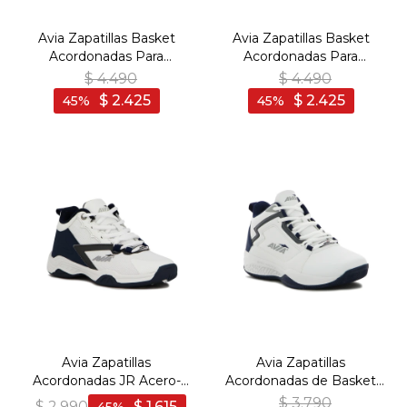
Avia Zapatillas Basket
Avia Zapatillas Basket
Acordonadas Para
Acordonadas Para
Hombre Acero-
Hombre Acero- Navy -
$
4.490
$
4.490
White/Navy - Blanco-
Marino
$
2.425
$
2.425
45
45
Marino
Avia Zapatillas
Avia Zapatillas
Acordonadas JR Acero-
Acordonadas de Basket
White/Navy - Blanco-
Para Hombre ONEUS
$
3.790
$
2.990
$
1.615