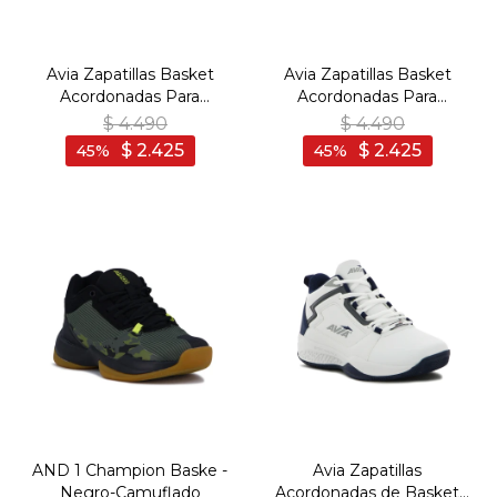
Avia Zapatillas Basket
Avia Zapatillas Basket
Acordonadas Para
Acordonadas Para
Hombre Acero-
Hombre Acero- Navy -
$
4.490
$
4.490
White/Navy - Blanco-
Marino
$
2.425
$
2.425
45
45
Marino
AND 1 Champion Baske -
Avia Zapatillas
Negro-Camuflado
Acordonadas de Basket