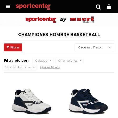

CHAMPIONES HOMBRE BASKETBALL
Recomendados
Filtrando por:
Calzado
Championes
Sección:
Hombre
Quitar filtros