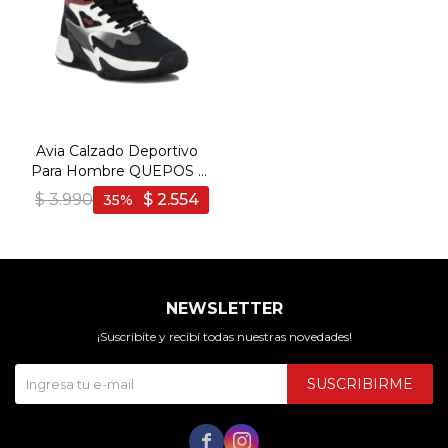
Avia Calzado Deportivo
Para Hombre QUEPOS -
WHITE/BLACK/RED -
$
3.990
$
2.554
35
Blanco-Negro
NEWSLETTER
¡Suscribite y recibí todas nuestras novedades!
SUSCRIBIRME

