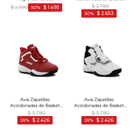
Para Hombre ONEUS
$
3.790
$
2.990
$
1.495
50
WHITE/ NAVY - Blanco-
$
2.653
30
Marino
Avia Zapatillas
Avia Zapatillas
Acordonadas de Basket
Acordonadas de Basket
Para Hombre ONEUS -
Para Hombre CUZ
$
3.790
$
3.790
RED - Rojo
WHITE/ BLACK - Blanco-
$
2.426
$
2.426
35
35
Negro