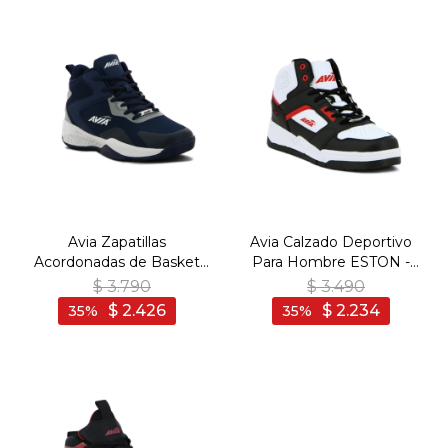
Avia Zapatillas
Avia Calzado Deportivo
Acordonadas de Basket
Para Hombre ESTON -
Para Hombre CUZ - NAVY
BLACK/WHITE - Negro-
$
3.790
$
3.490
- Marino
Blanco
$
2.426
$
2.234
35
35