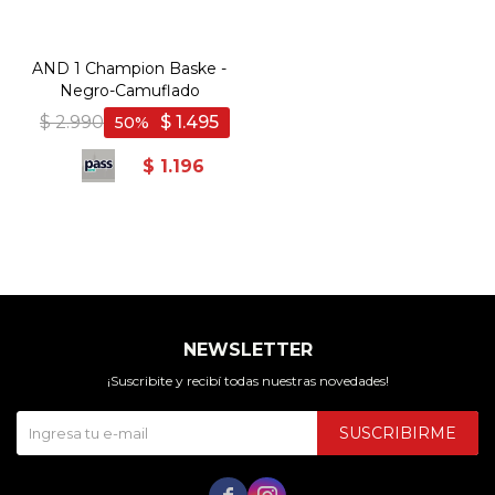
AND 1 Champion Baske -
Negro-Camuflado
$
2.990
$
1.495
50
$
1.196
NEWSLETTER
¡Suscribite y recibí todas nuestras novedades!
SUSCRIBIRME