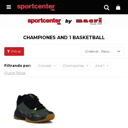

CHAMPIONES AND 1 BASKETBALL
Recomendados
Filtrando por:
Calzado
Championes
And 1
Quitar filtros