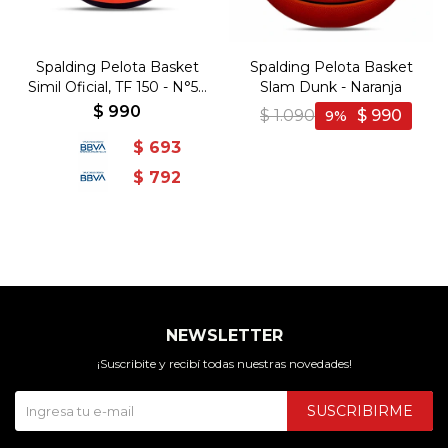
Spalding Pelota Basket
Spalding Pelota Basket
Simil Oficial, TF 150 - N°5 -
Slam Dunk - Naranja
Naranja-Negro
$
990
$
1.090
$
990
9
$
693
$
792
NEWSLETTER
¡Suscribite y recibí todas nuestras novedades!
SUSCRIBIRME