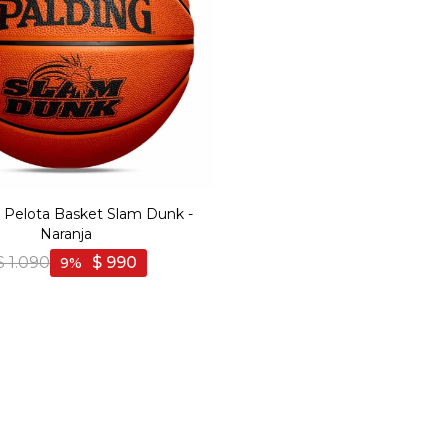
 Pelota Basket Slam Dunk -
Naranja
$
1.090
$
990
9