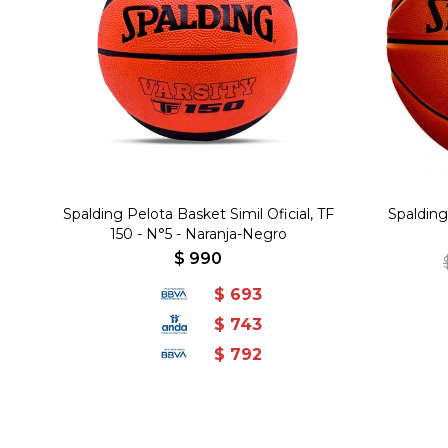
Spalding Pelota Basket Simil Oficial, TF
Spalding
150 - N°5 - Naranja-Negro
$
990
$
693
$
743
$
792