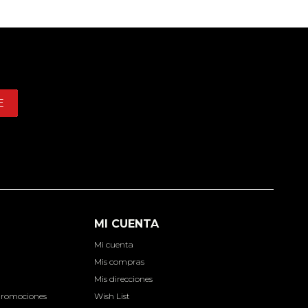
E
MI CUENTA
Mi cuenta
d
Mis compras
Mis direcciones
Promociones
Wish List