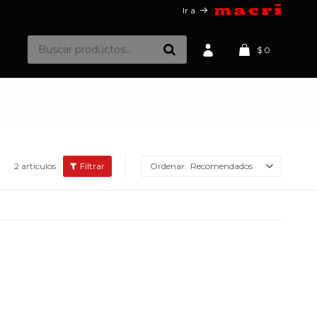
Ir a
$
0
2 artículos
Recomendados