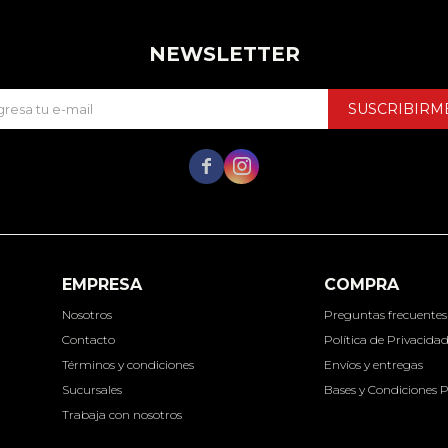
NEWSLETTER
SUSCRIBIRM


EMPRESA
COMPRA
Nosotros
Preguntas frecuentes
Contacto
Política de Privacida
Términos y condiciones
Envíos y entregas
Sucursales
Bases y Condiciones 
Trabaja con nosotros