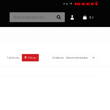
Ir a
$
0
1 artículo
Recomendados