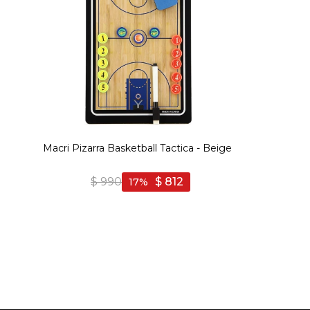
Macri Pizarra Basketball Tactica - Beige
$
990
$
812
17