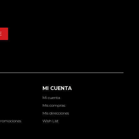
E
MI CUENTA
Mi cuenta
d
Mis compras
Mis direcciones
Promociones
Wish List